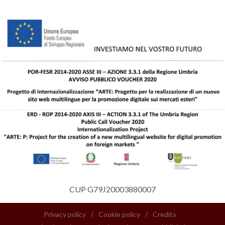
CUP G79J20003880007
Privacy policy
/
Cookie policy
/
Credits